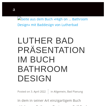
LUTHER BAD
PRÄSENTATION
IM BUCH
BATHROOM
DESIGN
Posted on
3. April 2022
in
Allgemein
,
Bad Planung
In dem in seiner Art einzigartigem Buch