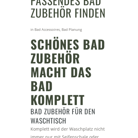
PASSENDES BAD
ZUBEHÖR FINDEN
in
Bad Accessoires
,
Bad Planung
SCHÖNES BAD
ZUBEHÖR
MACHT DAS
BAD
KOMPLETT
BAD ZUBEHÖR FÜR DEN
WASCHTISCH
Komplett wird der Waschplatz nicht
immer nur mit Seifenschale oder